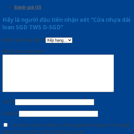
Đánh giá (0)
Hãy là người đầu tiên nhận xét “Cửa nhựa đài
loan SGD TW5 D-SGD”
Đánh giá của bạn
*
Nhận xét của bạn
*
Tên
*
Email
*
Lưu tên của tôi, email, và trang web trong trình duyệt
này cho lần bình luận kế tiếp của tôi.