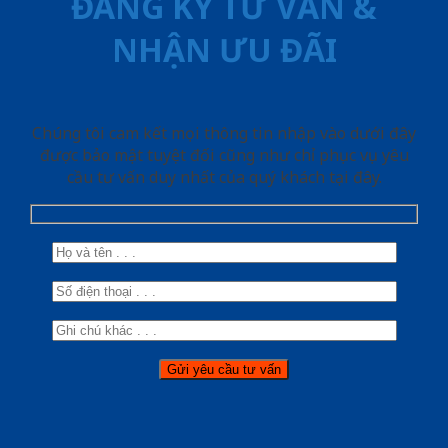
ĐĂNG KÝ TƯ VẤN &
NHẬN ƯU ĐÃI
Chúng tôi cam kết mọi thông tin nhập vào dưới đây
được bảo mật tuyệt đối cũng như chỉ phục vụ yêu
cầu tư vấn duy nhất của quý khách tại đây.