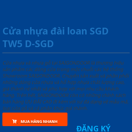
Cửa nhựa đài loan SGD
TW5 D-SGD
Cửa nhựa và nhựa gỗ tại SAIGONDOOR là thương hiệu
sản phẩm các dòng cửa trong một chuỗi các hệ thống
Showroom SAIGONDOOR. Chuyên sản xuất và phân phối
những dòng cửa nhựa và hỗ hợp nhựa chất lượng cao,
giá thành rẻ nhất và phù hợp với mọi nhu cầu khách
hàng. Trên hết, SAIGONDOOR còn có những chính sách
bán hàng ƯU ĐÃI CAO đi kèm với sự đa dạng về mẫu mã,
loại cửa gỗ và cả phân khúc giá thành.
MUA HÀNG NHANH
ĐĂNG KÝ