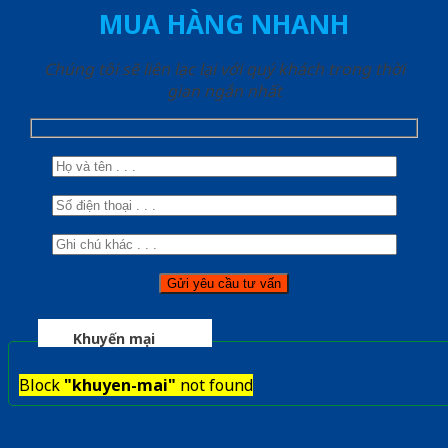
MUA HÀNG NHANH
Chúng tôi sẽ liên lạc lại với quý khách trong thời
gian ngắn nhất
Khuyến mại
Block
"khuyen-mai"
not found