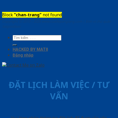
Block
"chan-trang"
not found
Copyright ⓒ 2010 – 2026 www.cuadepangiang.com | Đơn vị chủ quản
SaigonDoor
Tìm
kiếm:
HACKED BY MATII
Đăng nhập
ĐẶT LỊCH LÀM VIỆC / TƯ
VẤN