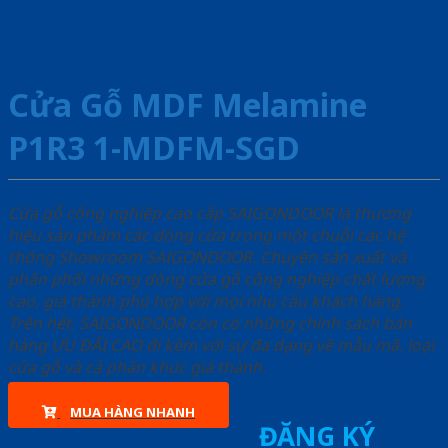
Cửa Gỗ MDF Melamine
P1R3 1-MDFM-SGD
Cửa gỗ công nghiệp cao cấp SAIGONDOOR là thương
hiệu sản phẩm các dòng cửa trong một chuỗi các hệ
thống Showroom SAIGONDOOR. Chuyên sản xuất và
phân phối những dòng cửa gỗ công nghiệp chất lượng
cao, giá thành phù hợp với mọi nhu cầu khách hàng.
Trên hết, SAIGONDOOR còn có những chính sách bán
hàng ƯU ĐÃI CAO đi kèm với sự đa dạng về mẫu mã, loại
cửa gỗ và cả phân khúc giá thành.
MUA HÀNG NHANH
ĐĂNG KÝ