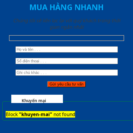
MUA HÀNG NHANH
Chúng tôi sẽ liên lạc lại với quý khách trong thời
gian ngắn nhất
Khuyến mại
Block
"khuyen-mai"
not found