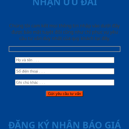
NHẬN ƯU ĐÃI
Chúng tôi cam kết mọi thông tin nhập vào dưới đây
được bảo mật tuyệt đối cũng như chỉ phục vụ yêu
cầu tư vấn duy nhất của quý khách tại đây.
ĐĂNG KÝ NHẬN BÁO GIÁ