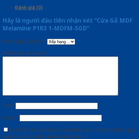
Đánh giá (0)
Hãy là người đầu tiên nhận xét “Cửa Gỗ MDF
Melamine P1R3 1-MDFM-SGD”
Đánh giá của bạn
*
Nhận xét của bạn
*
Tên
*
Email
*
Lưu tên của tôi, email, và trang web trong trình duyệt
này cho lần bình luận kế tiếp của tôi.