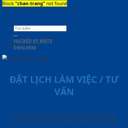
Block
"chan-trang"
not found
Copyright ⓒ 2010 – 2026 www.cuadepangiang.com | Đơn vị chủ quản
SaigonDoor
Tìm
kiếm:
HACKED BY MATII
Đăng nhập
ĐẶT LỊCH LÀM VIỆC / TƯ
VẤN
Vui lòng nhập thông tin đặt lịch để được sắp xếp
gặp gỡ làm việc hoăc tư vấn mà không phải chờ đợi.