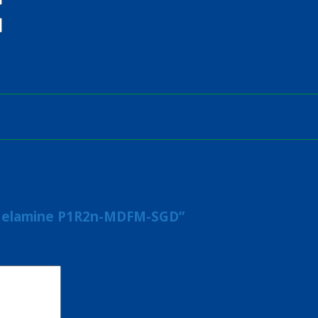
 Melamine P1R2n-MDFM-SGD”