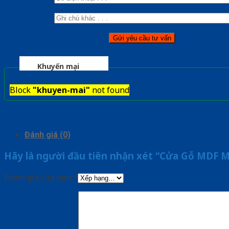
Khuyến mại
Block
"khuyen-mai"
not found
Đánh giá (0)
Hãy là người đầu tiên nhận xét “Cửa Gỗ MDF
Đánh giá của bạn
*