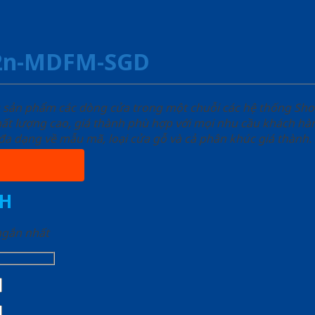
R2n-MDFM-SGD
u sản phẩm các dòng cửa trong một chuỗi các hệ thống 
ất lượng cao, giá thành phù hợp với mọi nhu cầu khách h
a dạng về mẫu mã, loại cửa gỗ và cả phân khúc giá thành.
H
 ngắn nhất