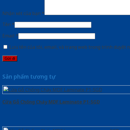
Nhận xét của bạn
*
Tên
*
Email
*
Lưu tên của tôi, email, và trang web trong trình duyệt n
Sản phẩm tương tự
Cửa Gỗ Chống Cháy MDF Laminate P1-SGD