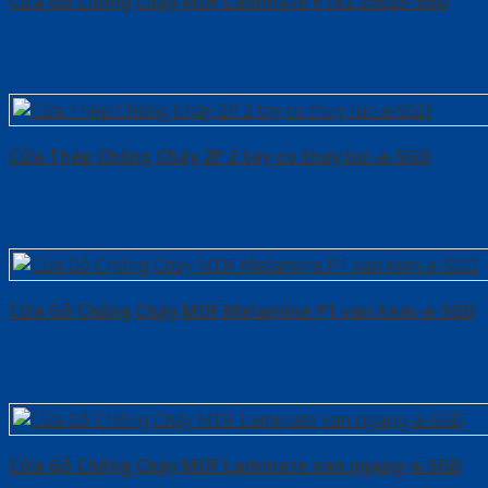
Cửa Gỗ Chống Cháy MDF Laminate P1R2 23029-SGD
Cửa Thép Chống Cháy 2P 2 tay co thuy luc-a-SGD
Cửa Gỗ Chống Cháy MDF Melamine P1 van kem-a-SGD
Cửa Gỗ Chống Cháy MDF Laminate van ngang-a-SGD