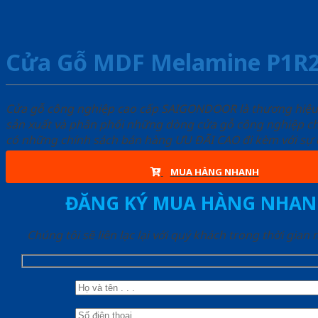
Cửa Gỗ MDF Melamine P1
Cửa gỗ công nghiệp cao cấp SAIGONDOOR là thương hiệ
sản xuất và phân phối những dòng cửa gỗ công nghiệp ch
có những chính sách bán hàng ƯU ĐÃI CAO đi kèm với sự đ
MUA HÀNG NHANH
ĐĂNG KÝ MUA HÀNG NHAN
Chúng tôi sẽ liên lạc lại với quý khách trong thời gian