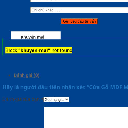
Khuyến mại
Block
"khuyen-mai"
not found
Đánh giá (0)
Hãy là người đầu tiên nhận xét “Cửa Gỗ MDF 
Đánh giá của bạn
*