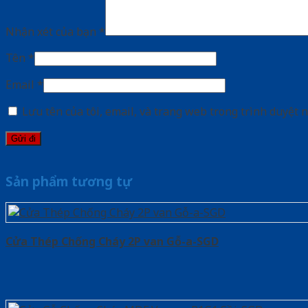
Nhận xét của bạn
*
Tên
*
Email
*
Lưu tên của tôi, email, và trang web trong trình duyệt n
Sản phẩm tương tự
Cửa Thép Chống Cháy 2P van Gỗ-a-SGD