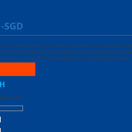
1-SGD
u sản phẩm các dòng cửa trong một chuỗi các hệ thống 
ất lượng cao, giá thành phù hợp với mọi nhu cầu khách h
a dạng về mẫu mã, loại cửa gỗ và cả phân khúc giá thành.
H
 ngắn nhất