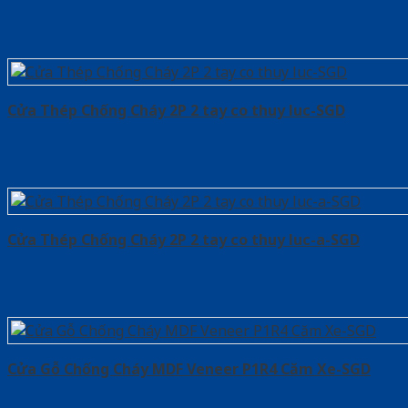
Cửa Thép Chống Cháy 2P 2 tay co thuy luc-SGD
Cửa Thép Chống Cháy 2P 2 tay co thuy luc-a-SGD
Cửa Gỗ Chống Cháy MDF Veneer P1R4 Căm Xe-SGD