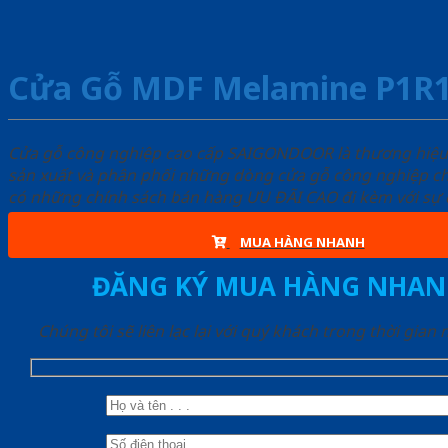
Cửa Gỗ MDF Melamine P1R
Cửa gỗ công nghiệp cao cấp SAIGONDOOR là thương hiệ
sản xuất và phân phối những dòng cửa gỗ công nghiệp ch
có những chính sách bán hàng ƯU ĐÃI CAO đi kèm với sự đ
MUA HÀNG NHANH
ĐĂNG KÝ MUA HÀNG NHAN
Chúng tôi sẽ liên lạc lại với quý khách trong thời gian