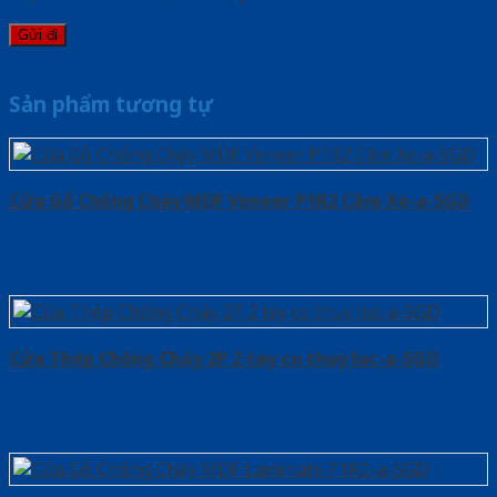
Sản phẩm tương tự
Cửa Gỗ Chống Cháy MDF Veneer P1R2 Căm Xe-a-SGD
Cửa Thép Chống Cháy 2P 2 tay co thuy luc-a-SGD