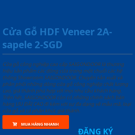
Cửa Gỗ HDF Veneer 2A-
sapele 2-SGD
Cửa gỗ công nghiệp cao cấp SAIGONDOOR là thương
hiệu sản phẩm các dòng cửa trong một chuỗi các hệ
thống Showroom SAIGONDOOR. Chuyên sản xuất và
phân phối những dòng cửa gỗ công nghiệp chất lượng
cao, giá thành phù hợp với mọi nhu cầu khách hàng.
Trên hết, SAIGONDOOR còn có những chính sách bán
hàng ƯU ĐÃI CAO đi kèm với sự đa dạng về mẫu mã, loại
cửa gỗ và cả phân khúc giá thành.
MUA HÀNG NHANH
ĐĂNG KÝ