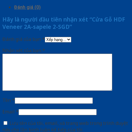
Đánh giá (0)
Hãy là người đầu tiên nhận xét “Cửa Gỗ HDF
Veneer 2A-sapele 2-SGD”
Đánh giá của bạn
*
Nhận xét của bạn
*
Tên
*
Email
*
Lưu tên của tôi, email, và trang web trong trình duyệt
này cho lần bình luận kế tiếp của tôi.