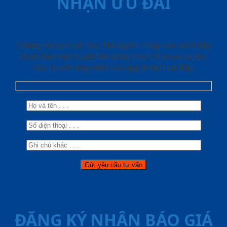
NHẬN ƯU ĐÃI
Chúng tôi cam kết mọi thông tin nhập vào dưới đây
được bảo mật tuyệt đối cũng như chỉ phục vụ yêu
cầu tư vấn duy nhất của quý khách tại đây.
ĐĂNG KÝ NHẬN BÁO GIÁ