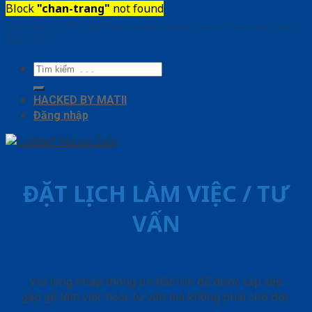
Block
"chan-trang"
not found
Copyright ⓒ 2010 – 2026 www.cuadepangiang.com | Đơn vị chủ quản
SaigonDoor
Tìm
kiếm:
HACKED BY MATII
Đăng nhập
ĐẶT LỊCH LÀM VIỆC / TƯ
VẤN
Vui lòng nhập thông tin đặt lịch để được sắp xếp
gặp gỡ làm việc hoăc tư vấn mà không phải chờ đợi.