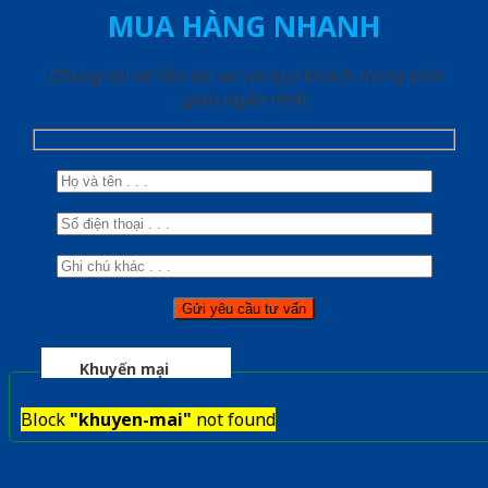
MUA HÀNG NHANH
Chúng tôi sẽ liên lạc lại với quý khách trong thời
gian ngắn nhất
Khuyến mại
Block
"khuyen-mai"
not found