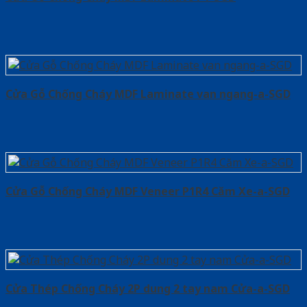
Cửa Gỗ Chống Cháy MDF Laminate van ngang-a-SGD
Cửa Gỗ Chống Cháy MDF Veneer P1R4 Căm Xe-a-SGD
Cửa Thép Chống Cháy 2P dung 2 tay nam Cửa-a-SGD