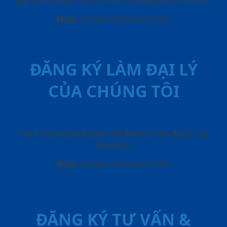
gặp gỡ làm việc hoăc tư vấn mà không phải chờ đợi.
Error:
Contact form not found.
ĐĂNG KÝ LÀM ĐẠI LÝ
CỦA CHÚNG TÔI
Vui lòng nhập thông tin để đăng ký làm đại lý của
chúng tôi
Error:
Contact form not found.
ĐĂNG KÝ TƯ VẤN &