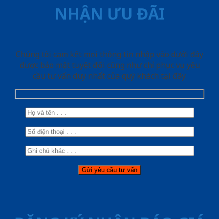
NHẬN ƯU ĐÃI
Chúng tôi cam kết mọi thông tin nhập vào dưới đây
được bảo mật tuyệt đối cũng như chỉ phục vụ yêu
cầu tư vấn duy nhất của quý khách tại đây.