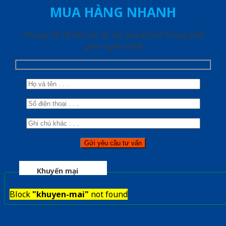
MUA HÀNG NHANH
Chúng tôi sẽ liên lạc lại với quý khách trong thời
gian ngắn nhất
Khuyến mại
Block
"khuyen-mai"
not found