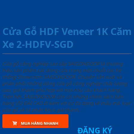
Cửa Gỗ HDF Veneer 1K Căm
Xe 2-HDFV-SGD
Cửa gỗ công nghiệp cao cấp SAIGONDOOR là thương
hiệu sản phẩm các dòng cửa trong một chuỗi các hệ
thống Showroom SAIGONDOOR. Chuyên sản xuất và
phân phối những dòng cửa gỗ công nghiệp chất lượng
cao, giá thành phù hợp với mọi nhu cầu khách hàng.
Trên hết, SAIGONDOOR còn có những chính sách bán
hàng ƯU ĐÃI CAO đi kèm với sự đa dạng về mẫu mã, loại
cửa gỗ và cả phân khúc giá thành.
MUA HÀNG NHANH
ĐĂNG KÝ