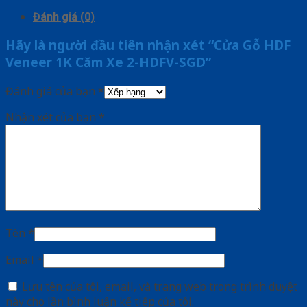
Đánh giá (0)
Hãy là người đầu tiên nhận xét “Cửa Gỗ HDF
Veneer 1K Căm Xe 2-HDFV-SGD”
Đánh giá của bạn
*
Nhận xét của bạn
*
Tên
*
Email
*
Lưu tên của tôi, email, và trang web trong trình duyệt
này cho lần bình luận kế tiếp của tôi.