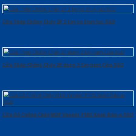
Cửa Thép Chống Cháy 2P 2 tay co thuy luc-SGD
Cửa Thép Chống Cháy 2P dung 2 tay nam Cửa-SGD
Cửa Gỗ Chống Cháy MDF Veneer P1R5 Xoan Đào-a-SGD