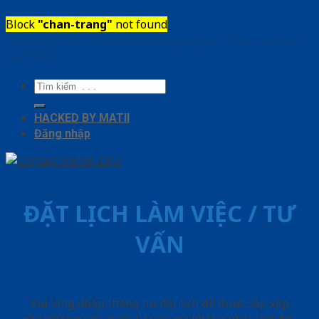
Block
"chan-trang"
not found
Copyright ⓒ 2010 – 2026 www.cuadepangiang.com | Đơn vị chủ quản
SaigonDoor
Tìm
kiếm:
HACKED BY MATII
Đăng nhập
ĐẶT LỊCH LÀM VIỆC / TƯ
VẤN
Vui lòng nhập thông tin đặt lịch để được sắp xếp