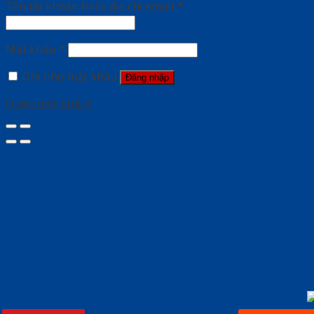
Tên tài khoản hoặc địa chỉ email
*
Mật khẩu
*
Ghi nhớ mật khẩu
Đăng nhập
Quên mật khẩu?