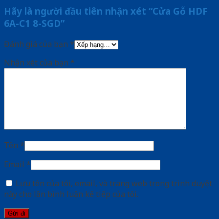
Hãy là người đầu tiên nhận xét “Cửa Gỗ HDF
6A-C1 8-SGD”
Đánh giá của bạn
*
Nhận xét của bạn
*
Tên
*
Email
*
Lưu tên của tôi, email, và trang web trong trình duyệt
này cho lần bình luận kế tiếp của tôi.