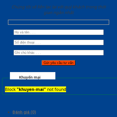
Chúng tôi sẽ liên lạc lại với quý khách trong thời
gian ngắn nhất
Khuyến mại
Block
"khuyen-mai"
not found
Đánh giá (0)