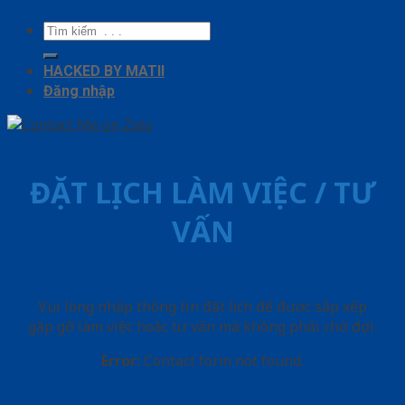
Tìm
kiếm:
HACKED BY MATII
Đăng nhập
ĐẶT LỊCH LÀM VIỆC / TƯ
VẤN
Vui lòng nhập thông tin đặt lịch để được sắp xếp
gặp gỡ làm việc hoăc tư vấn mà không phải chờ đợi.
Error:
Contact form not found.