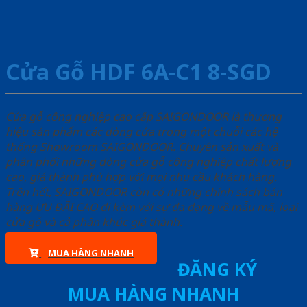
Cửa Gỗ HDF 6A-C1 8-SGD
Cửa gỗ công nghiệp cao cấp SAIGONDOOR là thương
hiệu sản phẩm các dòng cửa trong một chuỗi các hệ
thống Showroom SAIGONDOOR. Chuyên sản xuất và
phân phối những dòng cửa gỗ công nghiệp chất lượng
cao, giá thành phù hợp với mọi nhu cầu khách hàng.
Trên hết, SAIGONDOOR còn có những chính sách bán
hàng ƯU ĐÃI CAO đi kèm với sự đa dạng về mẫu mã, loại
cửa gỗ và cả phân khúc giá thành.
MUA HÀNG NHANH
ĐĂNG KÝ
MUA HÀNG NHANH