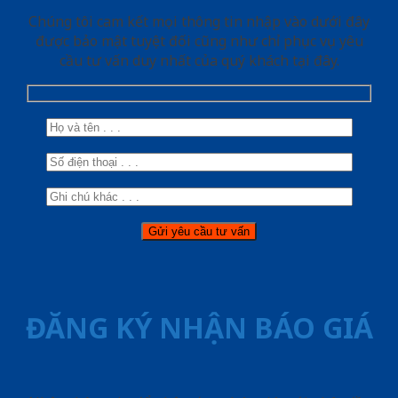
Chúng tôi cam kết mọi thông tin nhập vào dưới đây
được bảo mật tuyệt đối cũng như chỉ phục vụ yêu
cầu tư vấn duy nhất của quý khách tại đây.
ĐĂNG KÝ NHẬN BÁO GIÁ