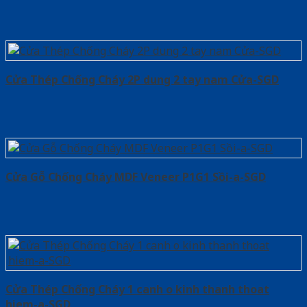
Cửa Thép Chống Cháy 2P dung 2 tay nam Cửa-SGD
Cửa Gỗ Chống Cháy MDF Veneer P1G1 Sồi-a-SGD
Cửa Thép Chống Cháy 1 canh o kinh thanh thoat
hiem-a-SGD