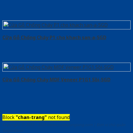
Cửa Gỗ Chống Cháy P1 cho khach san-a-SGD
Cửa Gỗ Chống Cháy MDF Veneer P1G1 Sồi-SGD
Block
"chan-trang"
not found
Copyright ⓒ 2010 – 2026 www.cuadepangiang.com | Đơn vị chủ quản
SaigonDoor