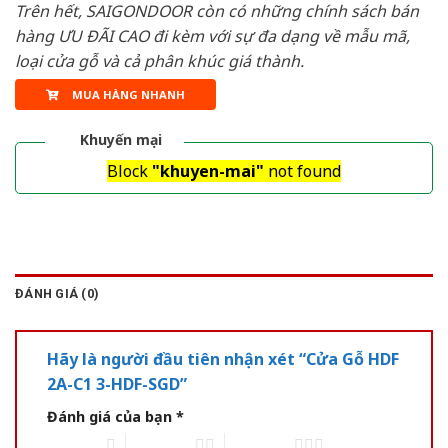
Trên hết, SAIGONDOOR còn có những chính sách bán
hàng ƯU ĐÃI CAO đi kèm với sự đa dạng về mẫu mã,
loại cửa gỗ và cả phân khúc giá thành.
MUA HÀNG NHANH
Khuyến mại
Block
"khuyen-mai"
not found
ĐÁNH GIÁ (0)
Hãy là người đầu tiên nhận xét “Cửa Gỗ HDF
2A-C1 3-HDF-SGD”
Đánh giá của bạn
*
1 of 5 stars
2 of 5 stars
3 of 5 stars