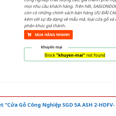
mọi nhu cầu khách hàng. Trên hết, SAIGONDO
còn có những chính sách bán hàng ƯU ĐÃI CAO
kèm với sự đa dạng về mẫu mã, loại cửa gỗ và 
phân khúc giá thành.
MUA HÀNG NHANH
Khuyến mại
Block
"khuyen-mai"
not found
xét “Cửa Gỗ Công Nghiệp SGD 5A ASH 2-HDFV-