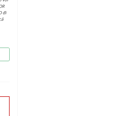
OR
 đi
cả