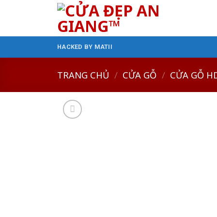
Skip
to
content
HACKED BY MATII
TRANG CHỦ
/
CỬA GỖ
/
CỬA GỖ H