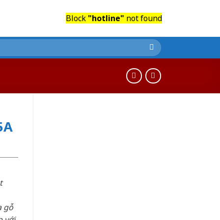
Block
"hotline"
not found
5A
t
a gỗ
 với