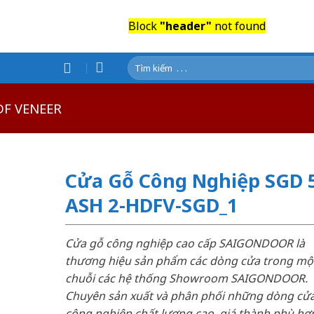
Block
"header"
not found
Tìm
kiếm:
DF VENEER
Cửa Gỗ Công Nghiệp SGD 
ASH 2-HDFV-SGD_1
Cửa gỗ công nghiệp cao cấp SAIGONDOOR là
thương hiệu sản phẩm các dòng cửa trong mộ
chuỗi các hệ thống Showroom SAIGONDOOR.
Chuyên sản xuất và phân phối những dòng cử
công nghiệp chất lượng cao, giá thành phù hợp