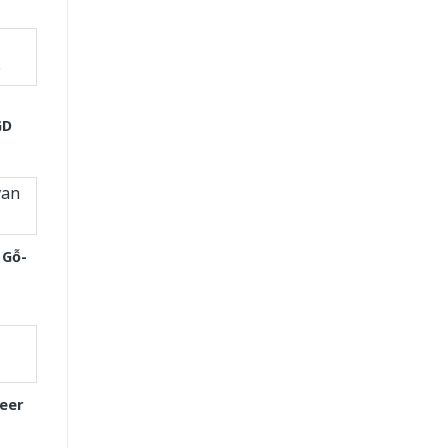
GD
 Gỗ-
eer