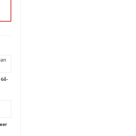
 Gỗ-
eer