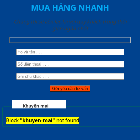
MUA HÀNG NHANH
Chúng tôi sẽ liên lạc lại với quý khách trong thời
gian ngắn nhất
Khuyến mại
Block
"khuyen-mai"
not found