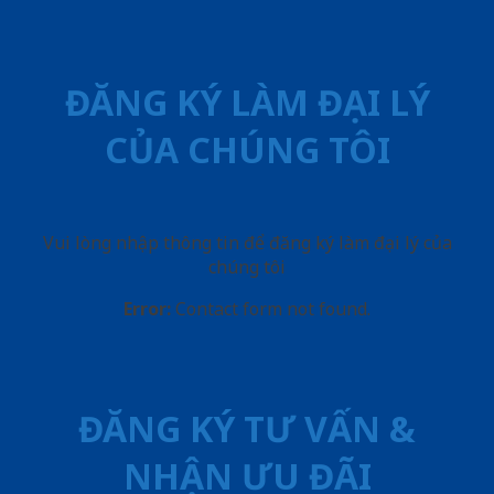
ĐĂNG KÝ LÀM ĐẠI LÝ
CỦA CHÚNG TÔI
Vui lòng nhập thông tin để đăng ký làm đại lý của
chúng tôi
Error:
Contact form not found.
ĐĂNG KÝ TƯ VẤN &
NHẬN ƯU ĐÃI