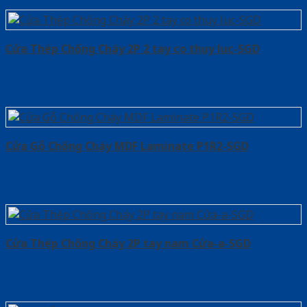
Cửa Thép Chống Cháy 2P 2 tay co thuy luc-SGD
Cửa Gỗ Chống Cháy MDF Laminate P1R2-SGD
Cửa Thép Chống Cháy 2P tay nam Cửa-a-SGD