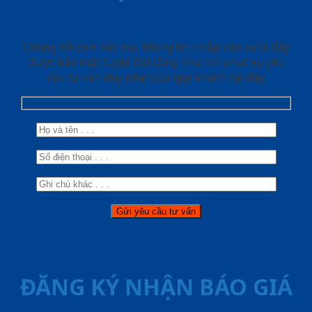
Chúng tôi cam kết mọi thông tin nhập vào dưới đây
được bảo mật tuyệt đối cũng như chỉ phục vụ yêu
cầu tư vấn duy nhất của quý khách tại đây.
ĐĂNG KÝ NHẬN BÁO GIÁ