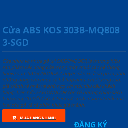
Cửa ABS KOS 303B-MQ808
3-SGD
Cửa nhựa và nhựa gỗ tại SAIGONDOOR là thương hiệu
sản phẩm các dòng cửa trong một chuỗi các hệ thống
Showroom SAIGONDOOR. Chuyên sản xuất và phân phối
những dòng cửa nhựa và hỗ hợp nhựa chất lượng cao,
giá thành rẻ nhất và phù hợp với mọi nhu cầu khách
hàng. Trên hết, SAIGONDOOR còn có những chính sách
bán hàng ƯU ĐÃI CAO đi kèm với sự đa dạng về mẫu mã,
loại cửa gỗ và cả phân khúc giá thành.
MUA HÀNG NHANH
ĐĂNG KÝ