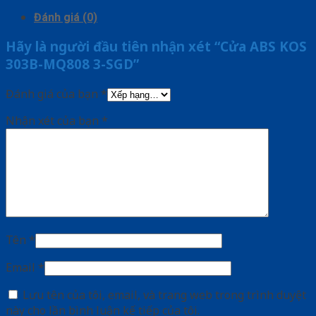
Đánh giá (0)
Hãy là người đầu tiên nhận xét “Cửa ABS KOS
303B-MQ808 3-SGD”
Đánh giá của bạn
*
Nhận xét của bạn
*
Tên
*
Email
*
Lưu tên của tôi, email, và trang web trong trình duyệt
này cho lần bình luận kế tiếp của tôi.