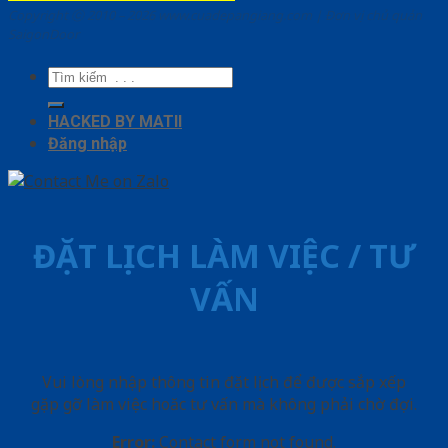
Copyright ⓒ 2010 – 2026 www.cuadepangiang.com | Đơn vị chủ quản
SaigonDoor
Tìm
kiếm:
HACKED BY MATII
Đăng nhập
ĐẶT LỊCH LÀM VIỆC / TƯ
VẤN
Vui lòng nhập thông tin đặt lịch để được sắp xếp
gặp gỡ làm việc hoăc tư vấn mà không phải chờ đợi.
Error:
Contact form not found.