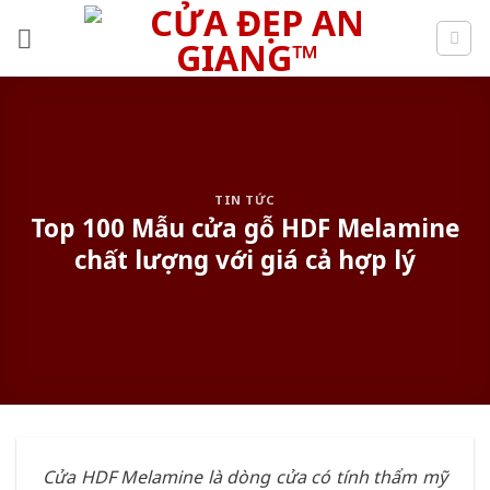
Skip
to
content
TIN TỨC
Top 100 Mẫu cửa gỗ HDF Melamine
chất lượng với giá cả hợp lý
Cửa HDF Melamine là dòng cửa có tính thẩm mỹ