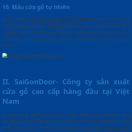
10. Mẫu cửa gỗ tự nhiên
Sản phẩm
cửa gỗ cao cấp tự nhiên
đem lại vẻ ngoài
sang trọng cho căn phòng của bạn, tuy nhiên về mức giá
cửa gỗ tự nhiên khá cao. Bạn nên cân nhắc về tài chính và
nhu cầu sử dụng của gia đình mình trước khi lựa chọn
mua.
II. SaiGonDoor- Công ty sản xuất
cửa gỗ cao cấp hàng đầu tại Việt
Nam
Để đặt mua cửa gỗ cao cấp khách hàng hãy liên hệ ngay
tới SaiGonDoor được vinh danh là thương hiệu số 1 Việt
Nam năm 2021. Hiện SaiGonDoor cung cấp
cửa gỗ cao