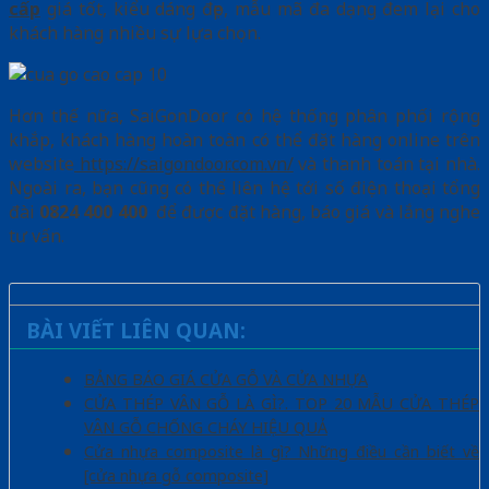
cấp
giá tốt, kiểu dáng đẹp, mẫu mã đa dạng đem lại cho
khách hàng nhiều sự lựa chọn.
Hơn thế nữa, SaiGonDoor có hệ thống phân phối rộng
khắp, khách hàng hoàn toàn có thể đặt hàng online trên
website
https://saigondoor.com.vn/
và thanh toán tại nhà.
Ngoài ra, bạn cũng có thể liên hệ tới số điện thoại tổng
đài
0824 400 400
để được đặt hàng, báo giá và lắng nghe
tư vấn.
BÀI VIẾT LIÊN QUAN:
BẢNG BÁO GIÁ CỬA GỖ VÀ CỬA NHỰA
CỬA THÉP VÂN GỖ LÀ GÌ?. TOP 20 MẪU CỬA THÉP
VÂN GỖ CHỐNG CHÁY HIỆU QUẢ
Cửa nhựa composite là gì? Những điều cần biết về
[cửa nhựa gỗ composite]