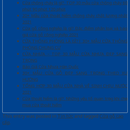
Cửa chống cháy là gì?. TOP 30 mẫu cửa chống cháy 60
phút 90 phút 120 phút
20+ Mẫu cửa thoát hiểm chống cháy chất lượng nhất
2021
Cửa gỗ công nghiệp là gì? Đặc điểm phân loại và báo
giá cửa gỗ công nghiệp 2021
CỬA THÔNG PHÒNG LÀ GÌ?| 30+ MẪU CỬA THÔNG
PHÒNG CHUNG CƯ
CỬA NHỰA – TOP 30 MẪU CỬA NHỰA ĐẸP SANG
TRỌNG
Báo Giá Cửa Nhựa Hàn Quốc
30+ MẪU CỬA GỖ ĐẸP SANG TRỌNG THEO XU
HƯỚNG
TỔNG HỢP 30 MẪU CỬA NHÀ VỆ SINH CHỊU NƯỚC
2021
Cửa thoát hiểm là gì?. Những yếu tố quan trọng khi chọn
mua cửa thoát hiểm
This entry was posted in
Tin tức
and tagged
Cửa gỗ cao
cấp
.