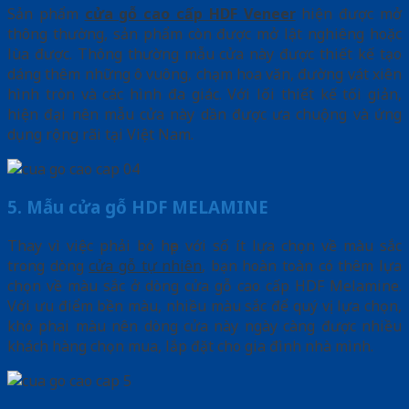
Sản phẩm
cửa gỗ cao cấp HDF Veneer
hiện được mở
thông thường, sản phẩm còn được mở lật nghiêng hoặc
lùa được. Thông thường mẫu cửa này được thiết kế tạo
dáng thêm những ô vuông, chạm hoa văn, đường vát xiên
hình tròn và các hình đa giác. Với lối thiết kế tối giản,
hiện đại nên mẫu cửa này dần được ưa chuộng và ứng
dụng rộng rãi tại Việt Nam.
5. Mẫu cửa gỗ HDF MELAMINE
Thay vì việc phải bó hẹp với số ít lựa chọn về màu sắc
trong dòng
cửa gỗ tự nhiên
, bạn hoàn toàn có thêm lựa
chọn về màu sắc ở dòng cửa gỗ cao cấp HDF Melamine.
Với ưu điểm bền màu, nhiều màu sắc để quý vị lựa chọn,
khó phai màu nên dòng cửa này ngày càng được nhiều
khách hàng chọn mua, lắp đặt cho gia đình nhà mình.