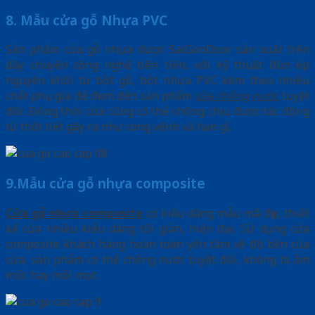
8. Mẫu cửa gỗ Nhựa PVC
Sản phẩm cửa gỗ nhựa được SaiGonDoor sản xuất trên
dây chuyền công nghệ tiên tiến, với kỹ thuật đùn ép
nguyên khối từ bột gỗ, bột nhựa PVC kèm theo nhiều
chất phụ gia để đem đến sản phẩm
cửa chống nước
tuyệt
đối. Đồng thời cửa cũng có thể chống chịu được tác động
từ thời tiết gây ra như cong vênh và han gỉ.
9.Mẫu cửa gỗ nhựa composite
Cửa gỗ nhựa composite
có kiểu dáng mẫu mã đẹp, thiết
kế cửa nhiều kiểu dáng tối giản, hiện đại. Sử dụng cửa
composite khách hàng hoàn toàn yên tâm về độ bền của
cửa, sản phẩm có thể chống nước tuyệt đối, không bị ẩm
mốc hay mối mọt.