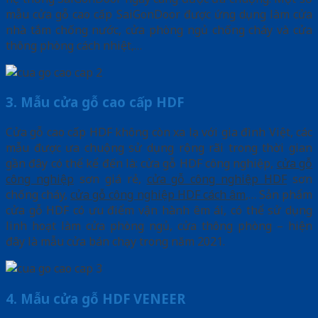
mẫu cửa gỗ cao cấp SaiGonDoor được ứng dụng làm cửa
nhà tắm chống nước, cửa phòng ngủ chống cháy và cửa
thông phòng cách nhiệt,…
3. Mẫu cửa gỗ cao cấp HDF
Cửa gỗ cao cấp HDF không còn xa lạ với gia đình Việt, các
mẫu được ưa chuộng sử dụng rộng rãi trong thời gian
gần đây có thể kể đến là: cửa gỗ HDF công nghiệp,
cửa gỗ
công nghiệp
sơn giá rẻ,
cửa gỗ công nghiệp HDF
sơn
chống cháy,
cửa gỗ công nghiệp HDF cách âm
,… Sản phẩm
cửa gỗ HDF có ưu điểm vận hành êm ái, có thể sử dụng
linh hoạt làm cửa phòng ngủ, cửa thông phòng – hiện
đây là mẫu cửa bán chạy trong năm 2021.
4. Mẫu cửa gỗ HDF VENEER