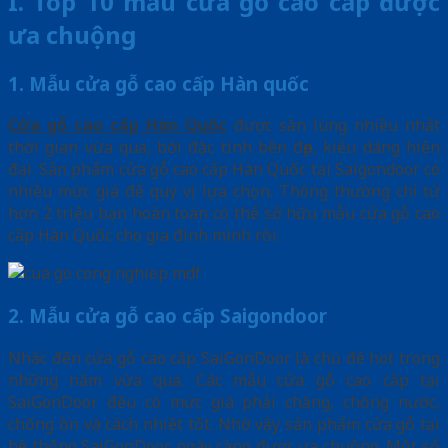
I. Top 10 mẫu cửa gỗ cao cấp được
ưa chuộng
1. Mẫu cửa gỗ cao cấp Hàn quốc
Cửa gỗ cao cấp Hàn Quốc
được săn lùng nhiều nhất
thời gian vừa qua, bởi đặc tính bền đẹp, kiểu dáng hiện
đại. Sản phẩm cửa gỗ cao cấp Hàn Quốc tại Saigondoor có
nhiều mức giá để quý vị lựa chọn. Thông thường chỉ từ
hơn 2 triệu bạn hoàn toàn có thể sở hữu mẫu cửa gỗ cao
cấp Hàn Quốc cho gia đình mình rồi.
2. Mẫu cửa gỗ cao cấp Saigondoor
Nhắc đến cửa gỗ cao cấp SaiGonDoor là chủ đề hot trong
những năm vừa qua. Các mẫu cửa gỗ cao cấp tại
SaiGonDoor đều có mức giá phải chăng, chống nước,
chống ồn và cách nhiệt tốt. Nhờ vậy sản phẩm cửa gỗ tại
hệ thống SaiGonDoor ngày càng được ưa chuộng. Một số