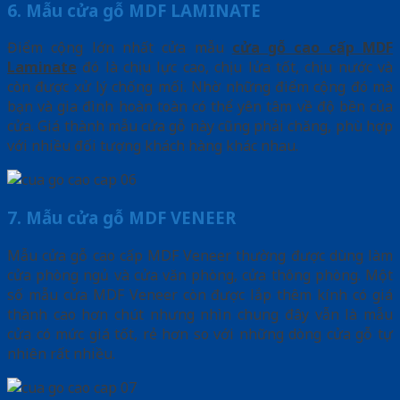
6. Mẫu cửa gỗ MDF LAMINATE
Điểm cộng lớn nhất cửa mẫu
cửa gỗ cao cấp MDF
Laminate
đó là chịu lực cao, chịu lửa tốt, chịu nước và
còn được xử lý chống mối. Nhờ những điểm cộng đó mà
bạn và gia đình hoàn toàn có thể yên tâm về độ bền của
cửa. Giá thành mẫu cửa gỗ này cũng phải chăng, phù hợp
với nhiều đối tượng khách hàng khác nhau.
7. Mẫu cửa gỗ MDF VENEER
Mẫu cửa gỗ cao cấp MDF Veneer thường được dùng làm
cửa phòng ngủ và cửa văn phòng, cửa thông phòng. Một
số mẫu cửa MDF Veneer còn được lắp thêm kính có giá
thành cao hơn chút nhưng nhìn chung đây vẫn là mẫu
cửa có mức giá tốt, rẻ hơn so với những dòng cửa gỗ tự
nhiên rất nhiều.