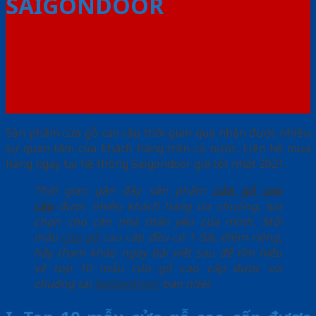
SAIGONDOOR
Sản phẩm cửa gỗ cao cấp thời gian qua nhận được nhiều
sự quan tâm của khách hàng trên cả nước. Liên hệ mua
hàng ngay tại hệ thống Saigondoor giá tốt nhất 2021.
Thời gian gần đây sản phẩm
cửa gỗ cao
cấp
được nhiều khách hàng ưa chuộng, lựa
chọn cho căn nhà thân yêu của mình. Mỗi
mẫu
cửa gỗ
cao cấp đều có 1 đặc điểm riêng,
hãy tham khảo ngay bài viết sau để tìm hiểu
về top 10 mẫu cửa gỗ cao cấp được ưa
chuộng tại
SaiGonDoor
bạn nhé!.