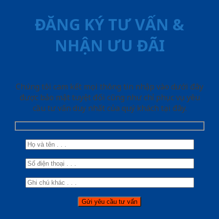
ĐĂNG KÝ TƯ VẤN &
NHẬN ƯU ĐÃI
Chúng tôi cam kết mọi thông tin nhập vào dưới đây
được bảo mật tuyệt đối cũng như chỉ phục vụ yêu
cầu tư vấn duy nhất của quý khách tại đây.