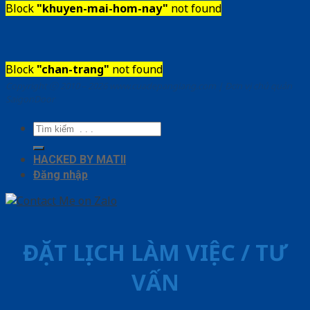
Block
"khuyen-mai-hom-nay"
not found
Block
"chan-trang"
not found
Copyright ⓒ 2010 – 2026 www.cuadepangiang.com | Đơn vị chủ quản
SaigonDoor
Tìm
kiếm:
HACKED BY MATII
Đăng nhập
ĐẶT LỊCH LÀM VIỆC / TƯ
VẤN