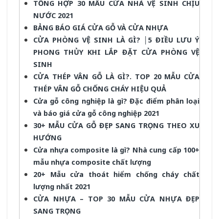
TỔNG HỢP 30 MẪU CỬA NHÀ VỆ SINH CHỊU
NƯỚC 2021
BẢNG BÁO GIÁ CỬA GỖ VÀ CỬA NHỰA
CỬA PHÒNG VỆ SINH LÀ GÌ? │5 ĐIỀU LƯU Ý
PHONG THỦY KHI LẮP ĐẶT CỬA PHÒNG VỆ
SINH
CỬA THÉP VÂN GỖ LÀ GÌ?. TOP 20 MẪU CỬA
THÉP VÂN GỖ CHỐNG CHÁY HIỆU QUẢ
Cửa gỗ công nghiệp là gì? Đặc điểm phân loại
và báo giá cửa gỗ công nghiệp 2021
30+ MẪU CỬA GỖ ĐẸP SANG TRỌNG THEO XU
HƯỚNG
Cửa nhựa composite là gì? Nhà cung cấp 100+
mẫu nhựa composite chất lượng
20+ Mẫu cửa thoát hiểm chống cháy chất
lượng nhất 2021
CỬA NHỰA – TOP 30 MẪU CỬA NHỰA ĐẸP
SANG TRỌNG