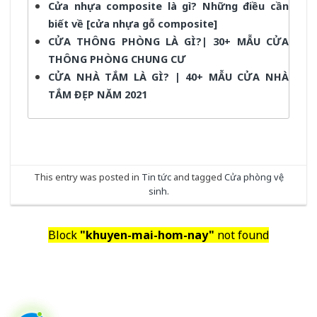
Cửa nhựa composite là gì? Những điều cần
biết về [cửa nhựa gỗ composite]
CỬA THÔNG PHÒNG LÀ GÌ?| 30+ MẪU CỬA
THÔNG PHÒNG CHUNG CƯ
CỬA NHÀ TẮM LÀ GÌ? | 40+ MẪU CỬA NHÀ
TẮM ĐẸP NĂM 2021
This entry was posted in
Tin tức
and tagged
Cửa phòng vệ
sinh
.
Block
"khuyen-mai-hom-nay"
not found