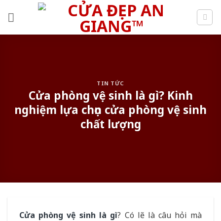
Skip
to
content
TIN TỨC
Cửa phòng vệ sinh là gì? Kinh
nghiệm lựa chọn cửa phòng vệ sinh
chất lượng
Cửa phòng vệ sinh là gì
? Có lẽ là câu hỏi mà