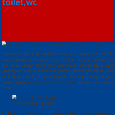
toilet,wc
Với mỗi ngôi nhà những cánh cửa đóng vai trò rất
quan trọng, từng cánh cửa sẽ đảm nhiệm những vai
trò khác nhau. Hình ảnh cánh cửa phòng tắm, cửa
phòng vệ sinh cũng là sản phẩm không thể thiếu của
mỗi hộ gia đình. Ở nội dung bài viết này chúng tôi giới
thiệu bảng
báo giá cửa phòng tắm
để bạn đọc tham
khảo.
Hình ảnh cửa nhà tắm
I. Báo giá cửa phòng tắm, cửa phòng