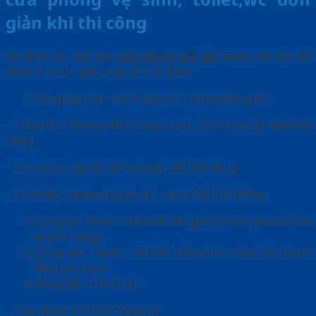
giản khi thi công
Đi kèm với báo giá
cửa nhựa giả gỗ
chúng tôi liệt kê
thêm 1 số chi phí phát sinh đi kèm:
Công lắp cửa nhà ở dân sinh, khách hàng lẻ
– Cửa HDF, Veneer, MDF, cửa nhựa, cửa nhựa gỗ: 850.000
đồng
– Chung cư, cao ốc văn phòng: 380.000 đồng
– Cửa đôi 2 cánh và cửa lùa 1 cánh: 450.000 đồng
Công bắn Silicon: 660.000 đồng/bộ (theo yêu cầu của
khách hàng)
Công bắn Foam: 150.000 đồng/bộ (chèn kín foam
theo yêu cầu)
Bông gió, ô fix (5 ly):
– Cao 40cm: 550.000 đồng/bộ