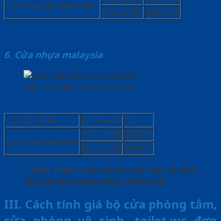
Cửa nhựa gỗ ghép thanh
900 x 2.150
2.990.000
6. Cửa nhựa malaysia
Mẫu cửa đẹp làm cửa nhà tắm
Loại sản phẩm
Kích thước
Giá
750 x 1.900
950.000
Cửa nhựa Malaysia
800 x 2.000
990.000
> Xem thêm:
Kích thước cửa nhà vệ sinh,
nhà tắm hợp phong thủy sinh tài lộc
III. Cách tính giá bộ cửa phòng tắm,
cửa phòng vệ sinh, toilet,wc đơn