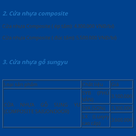
2. Cửa nhựa composite
Cửa nhựa Composite ( ép tấm): 4.300.000 VNĐ/bộ
Cửa nhựa Composite ( đúc tấm): 5.500.000 VNĐ/bộ
3. Cửa nhựa gỗ sungyu
Loại sản phẩm
Chất liệu
Giá
SYB (PHỦ
3.100.000
VÂN)
CỬA NHỰA GỖ SUNG YU
SYA (SƠN)
3.300.000
(COMPOSITE SAIGONDOOR)
LX (Luxyry
3.600.000
cao cấp)