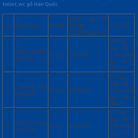
toilet,wc gỗ Hàn Quốc
ĐƠN GIÁ BỘ
STT
LOẠI CỬA
MODEL
HOÀN
CHI TIẾT
THIỆN(VNĐ/m2)
Khung
bao 40 x
Cửa Gỗ MDF
1
Phẳng
2.990.000
110mmNẹp
phủ PVC
chỉ 10 x
40mm
Khung
bao 40 x
Cửa Gỗ HDF
2
Phẳng
3.490.000
110mmNẹp
phủ PVC
chỉ 10 x
40mm
Khung
bao 45 x
Cửa Gỗ Nhựa
3
Phẳng
3.490.000
110mmNẹp
Sơn Màu
chỉ 10 x