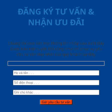
ĐĂNG KÝ TƯ VẤN &
NHẬN ƯU ĐÃI
Chúng tôi cam kết mọi thông tin nhập vào dưới đây
được bảo mật tuyệt đối cũng như chỉ phục vụ yêu
cầu tư vấn duy nhất của quý khách tại đây.