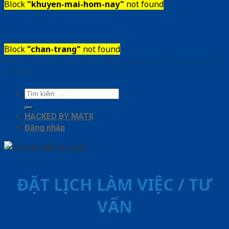
Block
"khuyen-mai-hom-nay"
not found
Block
"chan-trang"
not found
Copyright ⓒ 2010 – 2026 www.cuadepangiang.com | Đơn vị chủ quản
SaigonDoor
Tìm
kiếm:
HACKED BY MATII
Đăng nhập
ĐẶT LỊCH LÀM VIỆC / TƯ
VẤN