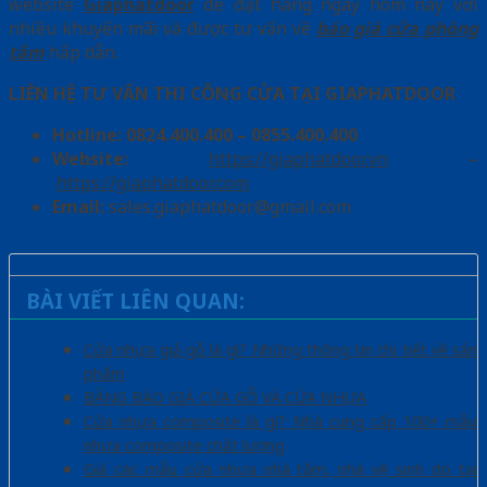
website
Giaphatdoor
để đặt hàng ngay hôm nay với
nhiều khuyến mãi và được tư vấn về
báo giá cửa phòng
tắm
hấp dẫn.
LIÊN HỆ TƯ VẤN THI CÔNG CỬA TẠI GIAPHATDOOR
Hotline:
0824.400.400 – 0855.400.400
Website:
https://giaphatdoor.vn
–
https://giaphatdoor.com
Email:
sales.giaphatdoor@gmail.com
BÀI VIẾT LIÊN QUAN:
Cửa nhựa giả gỗ là gì? Những thông tin chi tiết về sản
phẩm
BẢNG BÁO GIÁ CỬA GỖ VÀ CỬA NHỰA
Cửa nhựa composite là gì? Nhà cung cấp 100+ mẫu
nhựa composite chất lượng
Giá các mẫu cửa nhựa nhà tắm, nhà vệ sinh do tại