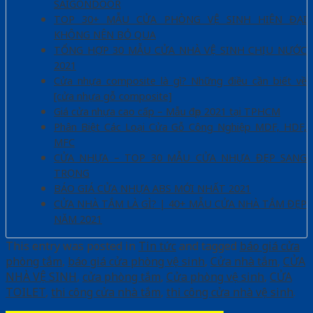
SAIGONDOOR
TOP 30+ MẪU CỬA PHÒNG VỆ SINH HIỆN ĐẠI
KHÔNG NÊN BỎ QUA
TỔNG HỢP 30 MẪU CỬA NHÀ VỆ SINH CHỊU NƯỚC
2021
Cửa nhựa composite là gì? Những điều cần biết về
[cửa nhựa gỗ composite]
Giá cửa nhựa cao cấp – Mẫu đẹp 2021 tại TPHCM
Phân Biệt Các Loại Cửa Gỗ Công Nghiệp MDF, HDF,
MFC
CỬA NHỰA – TOP 30 MẪU CỬA NHỰA ĐẸP SANG
TRỌNG
BÁO GIÁ CỬA NHỰA ABS MỚI NHẤT 2021
CỬA NHÀ TẮM LÀ GÌ? | 40+ MẪU CỬA NHÀ TẮM ĐẸP
NĂM 2021
This entry was posted in
Tin tức
and tagged
báo giá cửa
phòng tắm
,
báo giá cửa phòng vệ sinh
,
Cửa nhà tắm
,
CỬA
NHÀ VỆ SINH
,
cửa phòng tắm
,
Cửa phòng vệ sinh
,
CỬA
TOILET
,
thi công cửa nhà tắm
,
thi công cửa nhà vệ sinh
.