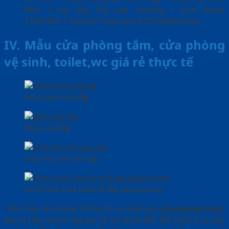
đấm + tay đẩy hơi loại thường + kích thước
2100×800 + làm kín Foam giá 3.222.000vnd/bộ.
IV. Mẫu cửa phòng tắm, cửa phòng
vệ sinh, toilet,wc giá rẻ thực tế
Hình ảnh cửa đẹp
Mẫu cửa đẹp
Cửa thực tế cao cấp
Hình ảnh cửa thực tế đẹp sang trọng
Trên đây là những thông tin về báo giá
cửa phòng tắm
,
quý vị hãy nhanh tay gọi về số 0824 400 400 hoặc truy cập