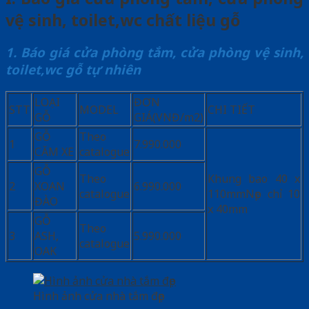
vệ sinh, toilet,wc chất liệu gỗ
1. Báo giá cửa phòng tắm, cửa phòng vệ sinh,
toilet,wc gỗ tự nhiên
LOẠI
ĐƠN
STT
MODEL
CHI TIẾT
GỖ
GIÁ(VNĐ/m2)
GỖ
Theo
1
7.990.000
CĂM XE
catalogue
GỖ
Theo
Khung bao 40 x
2
XOAN
6.990.000
catalogue
110mmNẹp chỉ 10
ĐÀO
x 40mm
GỖ
Theo
3
ASH,
5.990.000
catalogue
OAK
Hình ảnh cửa nhà tắm đẹp