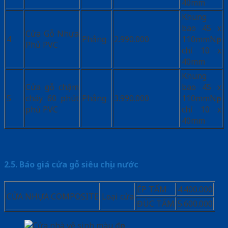
40mm
Khung
bao 45 x
Cửa Gỗ Nhựa
4
Phẳng
2.990.000
110mmNẹp
Phủ PVC
chỉ 10 x
40mm
Khung
Cửa gỗ chậm
bao 45 x
5
cháy 60 phút
Phẳng
3.990.000
110mmNẹp
phủ PVC
chỉ 10 x
40mm
2.5. Báo giá cửa gỗ siêu chịu nước
ÉP TẤM
4.400.000
CỬA NHỰA COMPOSITE
Loại cửa
ĐÚC TẤM
5.600.000