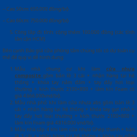
– Cao 50cm: 650.000 đồng/bộ
– Cao 60cm: 750.000 đồng/bộ
Công lắp đi tỉnh: cộng thêm 100.000 đồng (các tỉnh
lân cận HCM)
Bên cạnh Báo giá cửa phòng tắm chúng tôi có dự toán cụ
thể để quý vị dễ hình dung:
Mẫu nhà chung cư khi làm
cửa nhựa
composite
gồm bản lề 3 cái + nhận hàng tại hệ
thống + khóa tay nắm đấm + tay đẩy hơi loại
thường + kích thước 2100×800 + làm kín Foam có
giá 4.666.000vnd/bộ.
Mẫu nhà phố khi làm cửa nhựa abs gồm bản lề 3
cái + nhận hàng tại hệ thống + khóa tay gạt nhỏ +
tay đẩy hơi loại thường + kích thước 2100×800 +
làm kín Foam giá 4.816.000 vnd/bộ.
Mẫu nhà cấp 4 khi làm cửa nhựa Ghép thanh + bản
lề 3 cái + nhận hàng tại hệ thống + khóa tay nắm